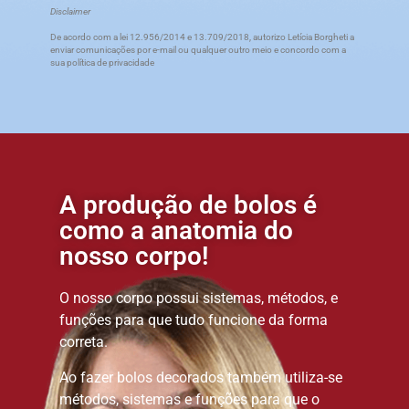
Disclaimer
De acordo com a lei 12.956/2014 e 13.709/2018, autorizo Letícia Borgheti a
enviar comunicações por e-mail ou qualquer outro meio e concordo com a
sua política de privacidade
A produção de bolos é
como a anatomia do
nosso corpo!
O nosso corpo possui sistemas, métodos, e
funções para que tudo funcione da forma
correta.
Ao fazer bolos decorados também utiliza-se
métodos, sistemas e funções para que o