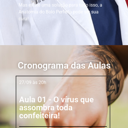
Mas existe uma solução para tudo isso, a
Anatomia do Bolo Perfeito pode ser sua
cura!
Cronograma das Aulas
27/09 às 20h
Aula 01 - O vírus que
assombra toda
confeiteira!