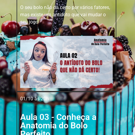
O seu bolo não dá certo por vários fatores,
mas existe um antídoto que vai mudar o
seu jogo
01/10 às 20h
Aula 03 - Conheça a
Anatomia do Bolo
Perfeito