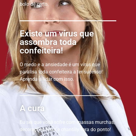
bolo dê certo.
Existe um vírus que
assombra toda
confeiteira!
O medo e a ansiedade é um vírus que
paralisa toda confeiteira a ter sucesso!
Aprenda a lidar com isso.
A cura
Eu sei que você sofre com massas murchas,
decorações feias e chantilly fora do ponto!