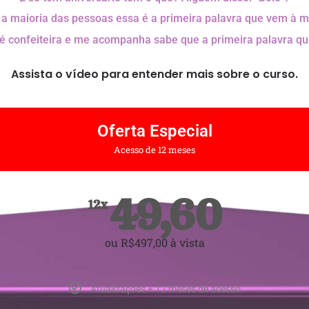
 a maioria das pessoas essa é a primeira palavra que vem à m
 confeiteira e me acompanha sabe que a primeira palavra q
Assista o vídeo para entender mais sobre o curso.
Oferta Especial
Acesso de 12 meses
49,60
12x
ou R$497,00 à vista
Atualizações + 12 meses de acesso