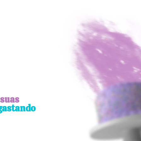
 suas
gastando