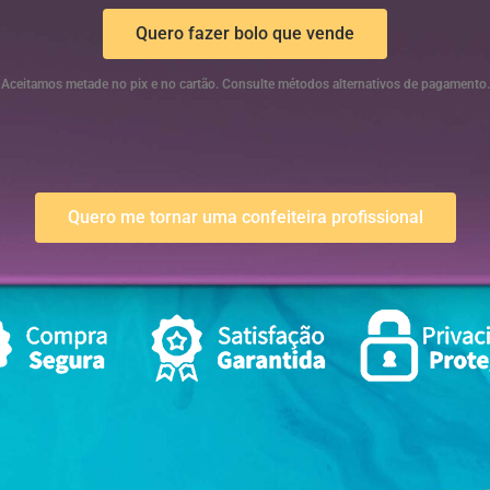
Quero fazer bolo que vende
Aceitamos metade no pix e no cartão. Consulte métodos alternativos de pagamento.
Quero me tornar uma confeiteira profissional