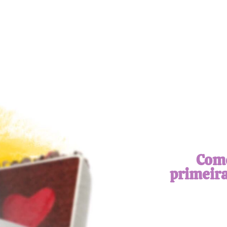
Com
primeir