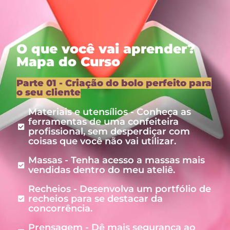
O que você vai aprender?
Mapa do Curso
Parte 01 - Criação do bolo perfeito para
o seu cliente
Materiais e utensílios - Conheça as
ferramentas de uma confeiteira
profissional, sem desperdiçar com
coisas que você não vai utilizar.
Massas - Tenha acesso a massas mais
vendidas dentro do meu ateliê.
Recheios - Desenvolva um portfólio de
recheios para se destacar da
concorrência.
Prensagem - Dê mais segurança ao