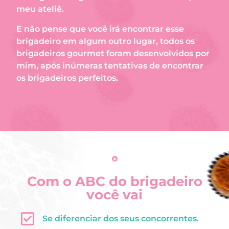
meu ateliê.
E não pense que você irá encontrar esse
brigadeiro em algum outro lugar, todos os
brigadeiros gourmet foram desenvolvidos por
mim, após inúmeras tentativas de encontrar
os brigadeiros perfeitos.
Com o ABC do brigadeiro
você vai
Se diferenciar dos seus concorrentes.