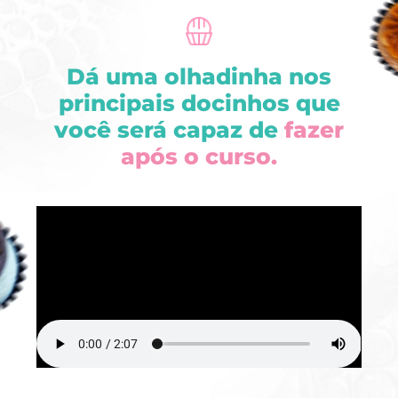
Dá uma olhadinha nos
principais docinhos que
você será capaz de
fazer
após o curso.